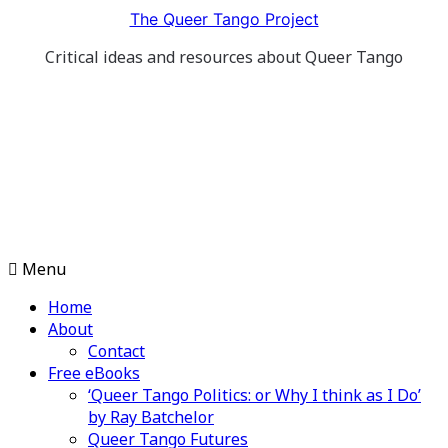
Skip
The Queer Tango Project
to
Critical ideas and resources about Queer Tango
content
Menu
Home
About
Contact
Free eBooks
‘Queer Tango Politics: or Why I think as I Do’
by Ray Batchelor
Queer Tango Futures