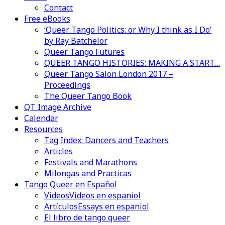
Contact
Free eBooks
‘Queer Tango Politics: or Why I think as I Do’
by Ray Batchelor
Queer Tango Futures
QUEER TANGO HISTORIES: MAKING A START…
Queer Tango Salon London 2017 –
Proceedings
The Queer Tango Book
QT Image Archive
Calendar
Resources
Tag Index: Dancers and Teachers
Articles
Festivals and Marathons
Milongas and Practicas
Tango Queer en Español
Videos
Videos en espaniol
Artículos
Essays en espaniol
El libro de tango queer