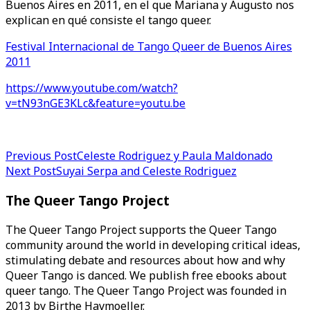
Buenos Aires en 2011, en el que Mariana y Augusto nos
explican en qué consiste el tango queer.
Festival Internacional de Tango Queer de Buenos Aires
2011
https://www.youtube.com/watch?
v=tN93nGE3KLc&feature=youtu.be
Post
Previous Post
Celeste Rodriguez y Paula Maldonado
Next Post
Suyai Serpa and Celeste Rodriguez
navigation
The Queer Tango Project
The Queer Tango Project supports the Queer Tango
community around the world in developing critical ideas,
stimulating debate and resources about how and why
Queer Tango is danced. We publish free ebooks about
queer tango. The Queer Tango Project was founded in
2013 by Birthe Havmoeller.