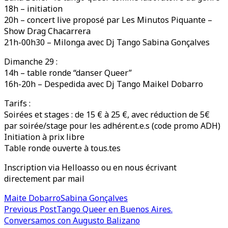
18h – initiation
20h – concert live proposé par Les Minutos Piquante –
Show Drag Chacarrera
21h-00h30 – Milonga avec Dj Tango Sabina Gonçalves
Dimanche 29 :
14h – table ronde “danser Queer”
16h-20h – Despedida avec Dj Tango Maikel Dobarro
Tarifs :
Soirées et stages : de 15 € à 25 €, avec réduction de 5€
par soirée/stage pour les adhérent.e.s (code promo ADH)
Initiation à prix libre
Table ronde ouverte à tous.tes
Inscription via Helloasso ou en nous écrivant
directement par mail
Maite Dobarro
Sabina Gonçalves
Post
Previous Post
Tango Queer en Buenos Aires.
Conversamos con Augusto Balizano