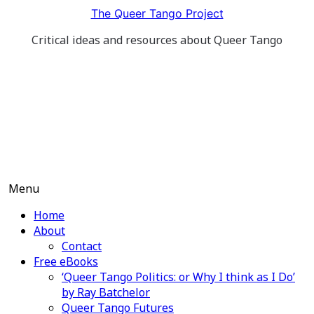
Skip
The Queer Tango Project
to
Critical ideas and resources about Queer Tango
content
Menu
Home
About
Contact
Free eBooks
‘Queer Tango Politics: or Why I think as I Do’
by Ray Batchelor
Queer Tango Futures