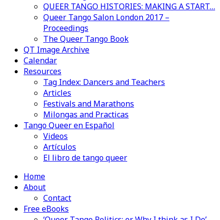
QUEER TANGO HISTORIES: MAKING A START…
Queer Tango Salon London 2017 –
Proceedings
The Queer Tango Book
QT Image Archive
Calendar
Resources
Tag Index: Dancers and Teachers
Articles
Festivals and Marathons
Milongas and Practicas
Tango Queer en Español
Videos
Artículos
El libro de tango queer
Home
About
Contact
Free eBooks
‘Queer Tango Politics: or Why I think as I Do’