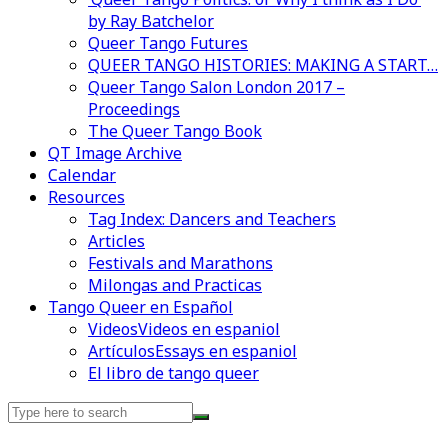
by Ray Batchelor
Queer Tango Futures
QUEER TANGO HISTORIES: MAKING A START…
Queer Tango Salon London 2017 –
Proceedings
The Queer Tango Book
QT Image Archive
Calendar
Resources
Tag Index: Dancers and Teachers
Articles
Festivals and Marathons
Milongas and Practicas
Tango Queer en Español
Videos
Videos en espaniol
Artículos
Essays en espaniol
El libro de tango queer
Search
for: